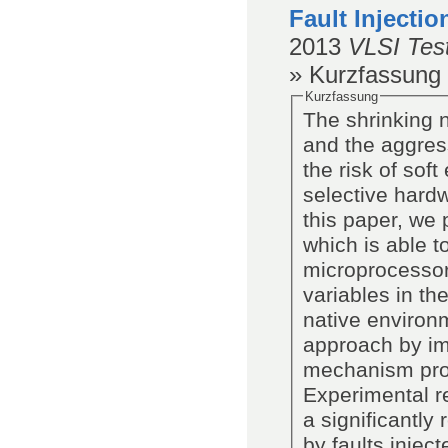
Fault Injecti
2013
VLSI Tes
» Kurzfassung
Kurzfassung
The shrinking 
and the aggres
the risk of soft 
selective hard
this paper, we
which is able to
microprocessor.
variables in th
native environm
approach by imp
mechanism prote
Experimental re
a significantly
by faults injec