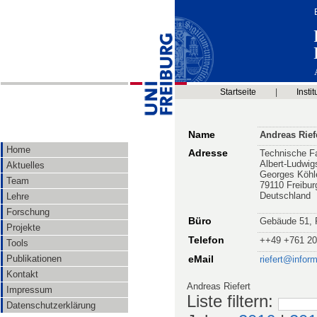
Startseite
|
Instit
Name
Andreas Riefe
Home
Adresse
Technische Fa
Albert-Ludwig
Aktuelles
Georges Köhl
Team
79110 Freibur
Deutschland
Lehre
Forschung
Büro
Gebäude 51, 
Projekte
Telefon
++49 +761 20
Tools
Publikationen
eMail
riefert@inform
Kontakt
Andreas Riefert
Impressum
Liste filtern
:
Datenschutzerklärung