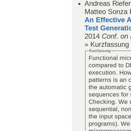
Andreas Riefer
Matteo Sonza 
An Effective 
Test Generati
2014
Conf. on 
» Kurzfassung
Kurzfassung
Functional mic
compared to DF
execution. Howe
patterns is an 
the automatic g
sequences for 
Checking. We u
sequential, no
the input space
programs). We 
microprocessor