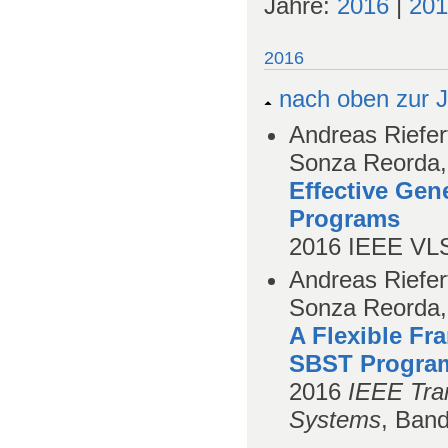
Jahre:
2016
|
201
2016
nach oben zur J
Andreas Riefer
Sonza Reorda,
Effective Gen
Programs
2016
IEEE VLS
Andreas Riefer
Sonza Reorda,
A Flexible Fr
SBST Progra
2016
IEEE Tran
Systems
,
Ban