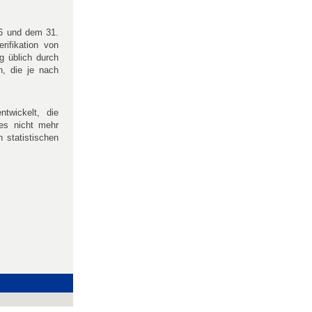
06 und dem 31.
ifikation von
g üblich durch
n, die je nach
twickelt, die
 es nicht mehr
 statistischen