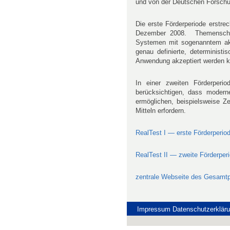
und von der Deutschen Forschu
Die erste Förderperiode erstr
Dezember 2008. Themenschwer
Systemen mit sogenanntem akz
genau definierte, determinist
Anwendung akzeptiert werden 
In einer zweiten Förderper
berücksichtigen, dass modern
ermöglichen, beispielsweise Ze
Mitteln erfordern.
RealTest I — erste Förderperio
RealTest II — zweite Förderper
zentrale Webseite des Gesamtp
Impressum
Datenschutzerklär