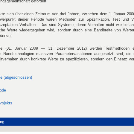
ngsgemeinschaft gefördert.
eckte sich über einen Zeitraum von drei Jahren, zwischen dem 1. Januar 20
punkt dieser Periode waren Methoden zur Spezifikation, Test und Ver
eptablen Verhalten. Das sind Systeme, deren Verhalten nicht wie bislan
ische Werte wiedergegeben wird, sondern durch eine Bandbreite von Werte
können.
iode (01. Januar 2009 — 31. Dezember 2012) werden Testmethoden en
e Nanotechnologien massiven Parametervariationen ausgesetzt sind, die
itverhalten durch konkrete Werte zu spezifizieren, sondern den Einsatz von
de (abgeschlossen)
iode
rojekts
ung