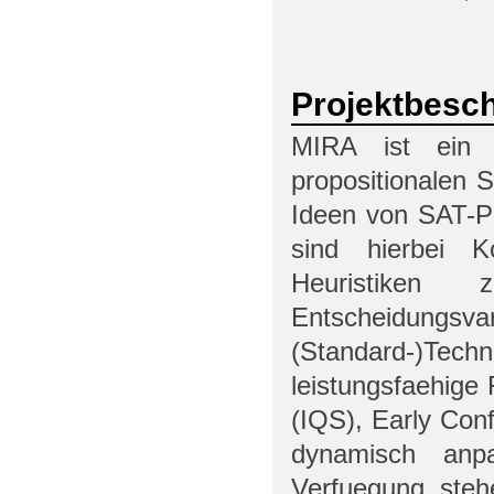
Projektbesc
MIRA ist ein 
propositionalen 
Ideen von SAT-P
sind hierbei K
Heuristiken
Entscheidun
(Standard-)Te
leistungsfaehige 
(IQS), Early Con
dynamisch anp
Verfuegung steh