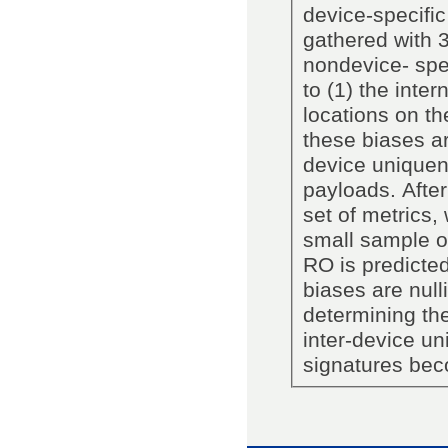
device-specific
gathered with 
nondevice- spe
to (1) the inte
locations on th
these biases ar
device uniquen
payloads. Afte
set of metrics
small sample of
RO is predicted
biases are null
determining th
inter-device un
signatures bec