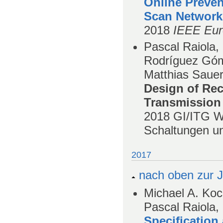
Online Preven
Scan Network
2018
IEEE Eur
Pascal Raiola,
Rodríguez Góm
Matthias Saue
Design of Rec
Transmission
2018
GI/ITG W
Schaltungen u
2017
nach oben zur J
Michael A. Koc
Pascal Raiola
Specification 