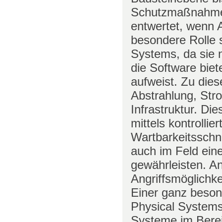
Schutzmaßnahmen
entwertet, wenn 
besondere Rolle s
Systems, da sie n
die Software biet
aufweist. Zu die
Abstrahlung, Str
Infrastruktur. Die
mittels kontrollie
Wartbarkeitsschni
auch im Feld eine
gewährleisten. An
Angriffsmöglichk
Einer ganz beson
Physical Systems
Systeme im Berei