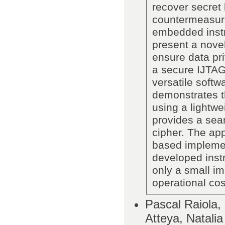
recover secret
countermeasure
embedded instr
present a nove
ensure data pr
a secure IJTAG
versatile softw
demonstrates t
using a lightwe
provides a seam
cipher. The ap
based implemen
developed inst
only a small i
operational cos
Pascal Raiola
Atteya, Natali