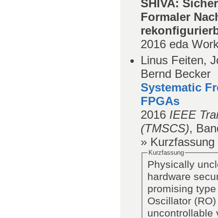
SHIVA: Sicher
Formaler Nach
rekonfigurierb
2016
eda Wor
Linus Feiten, 
Bernd Becker
Systematic Fr
FPGAs
2016
IEEE Tra
(TMSCS)
,
Ban
» Kurzfassung
Kurzfassung
Physically uncl
hardware securi
promising type 
Oscillator (RO
uncontrollable 