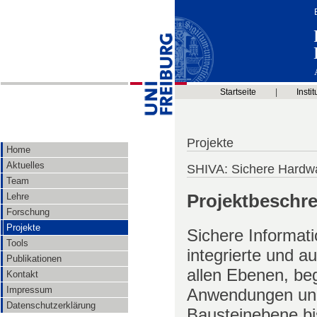
Startseite
|
Instit
Projekte
Home
Aktuelles
SHIVA: Sichere Hardwa
Team
Projektbeschr
Lehre
Forschung
Projekte
Sichere Informat
Tools
integrierte und 
Publikationen
allen Ebenen, be
Kontakt
Impressum
Anwendungen und 
Datenschutzerklärung
Bausteinebene bis