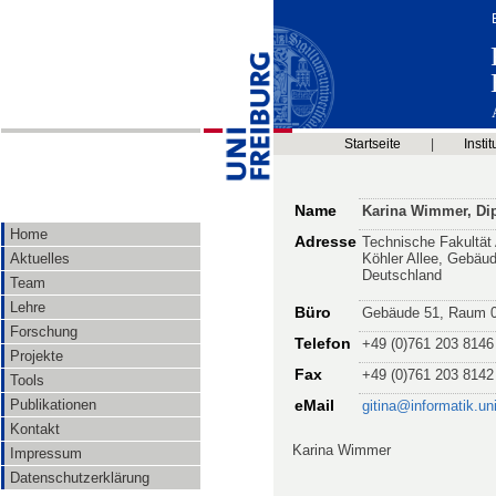
Startseite
|
Instit
Name
Karina Wimmer, Dipl
Home
Adresse
Technische Fakultät 
Aktuelles
Köhler Allee, Gebäu
Deutschland
Team
Lehre
Büro
Gebäude 51, Raum 0
Forschung
Telefon
+49 (0)761 203 8146
Projekte
Fax
+49 (0)761 203 8142
Tools
Publikationen
eMail
gitina@informatik.uni
Kontakt
Karina Wimmer
Impressum
Datenschutzerklärung