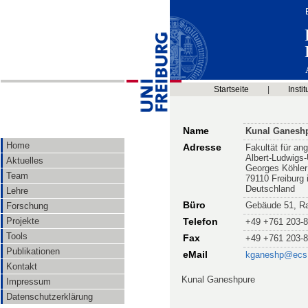
Startseite
|
Instit
Name
Kunal Ganesh
Home
Adresse
Fakultät für a
Albert-Ludwigs-
Aktuelles
Georges Köhler
Team
79110 Freiburg
Deutschland
Lehre
Büro
Gebäude 51, R
Forschung
Projekte
Telefon
+49 +761 203-
Tools
Fax
+49 +761 203-
Publikationen
eMail
kganeshp@ecs
Kontakt
Kunal Ganeshpure
Impressum
Datenschutzerklärung