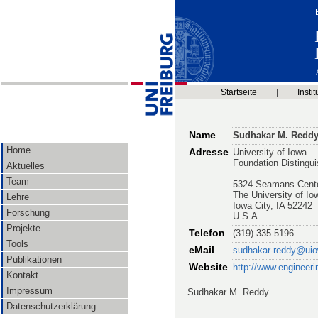
Startseite
|
Instit
Name
Sudhakar M. Reddy,
Home
Adresse
University of Iowa
Foundation Distingui
Aktuelles
Team
5324 Seamans Center
The University of Io
Lehre
Iowa City, IA 52242
Forschung
U.S.A.
Projekte
Telefon
(319) 335-5196
Tools
eMail
sudhakar-reddy@uio
Publikationen
Website
http://www.engineerin
Kontakt
Impressum
Sudhakar M. Reddy
Datenschutzerklärung